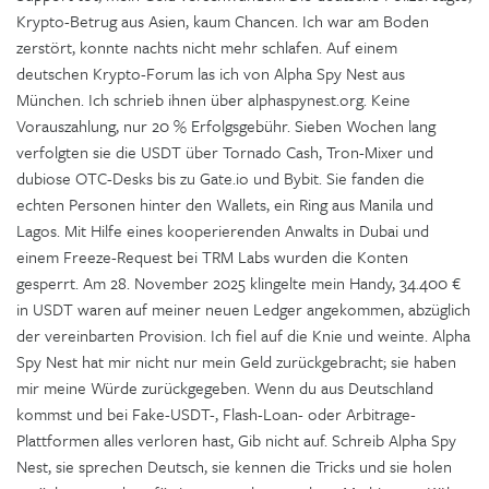
Krypto-Betrug aus Asien, kaum Chancen. Ich war am Boden
zerstört, konnte nachts nicht mehr schlafen. Auf einem
deutschen Krypto-Forum las ich von Alpha Spy Nest aus
München. Ich schrieb ihnen über alphaspynest.org. Keine
Vorauszahlung, nur 20 % Erfolgsgebühr. Sieben Wochen lang
verfolgten sie die USDT über Tornado Cash, Tron-Mixer und
dubiose OTC-Desks bis zu Gate.io und Bybit. Sie fanden die
echten Personen hinter den Wallets, ein Ring aus Manila und
Lagos. Mit Hilfe eines kooperierenden Anwalts in Dubai und
einem Freeze-Request bei TRM Labs wurden die Konten
gesperrt. Am 28. November 2025 klingelte mein Handy, 34.400 €
in USDT waren auf meiner neuen Ledger angekommen, abzüglich
der vereinbarten Provision. Ich fiel auf die Knie und weinte. Alpha
Spy Nest hat mir nicht nur mein Geld zurückgebracht; sie haben
mir meine Würde zurückgegeben. Wenn du aus Deutschland
kommst und bei Fake-USDT-, Flash-Loan- oder Arbitrage-
Plattformen alles verloren hast, Gib nicht auf. Schreib Alpha Spy
Nest, sie sprechen Deutsch, sie kennen die Tricks und sie holen