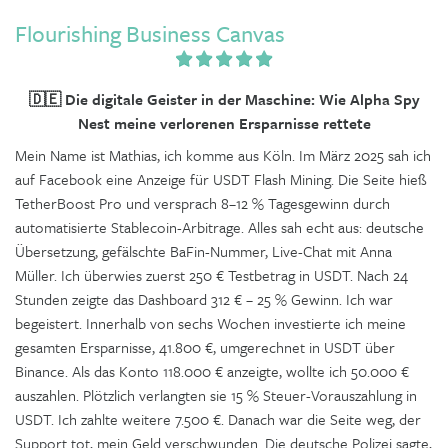
Flourishing Business Canvas
🇩🇪 Die digitale Geister in der Maschine: Wie Alpha Spy
Nest meine verlorenen Ersparnisse rettete
Mein Name ist Mathias, ich komme aus Köln. Im März 2025 sah ich
auf Facebook eine Anzeige für USDT Flash Mining. Die Seite hieß
TetherBoost Pro und versprach 8–12 % Tagesgewinn durch
automatisierte Stablecoin-Arbitrage. Alles sah echt aus: deutsche
Übersetzung, gefälschte BaFin-Nummer, Live-Chat mit Anna
Müller. Ich überwies zuerst 250 € Testbetrag in USDT. Nach 24
Stunden zeigte das Dashboard 312 € – 25 % Gewinn. Ich war
begeistert. Innerhalb von sechs Wochen investierte ich meine
gesamten Ersparnisse, 41.800 €, umgerechnet in USDT über
Binance. Als das Konto 118.000 € anzeigte, wollte ich 50.000 €
auszahlen. Plötzlich verlangten sie 15 % Steuer-Vorauszahlung in
USDT. Ich zahlte weitere 7.500 €. Danach war die Seite weg, der
Support tot, mein Geld verschwunden. Die deutsche Polizei sagte,